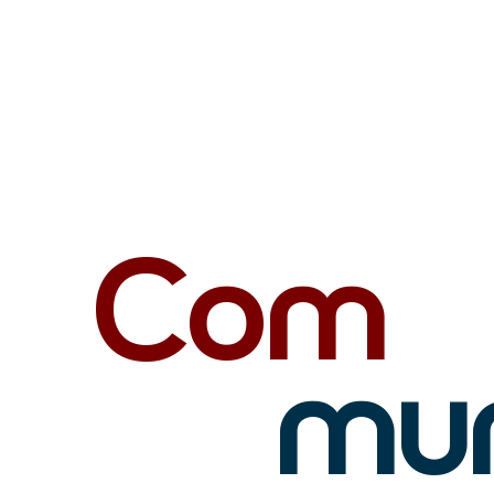
Accueil
Services
À propos
Nos p
Com
muni