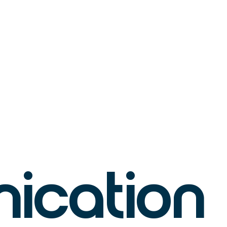
rojets
cation